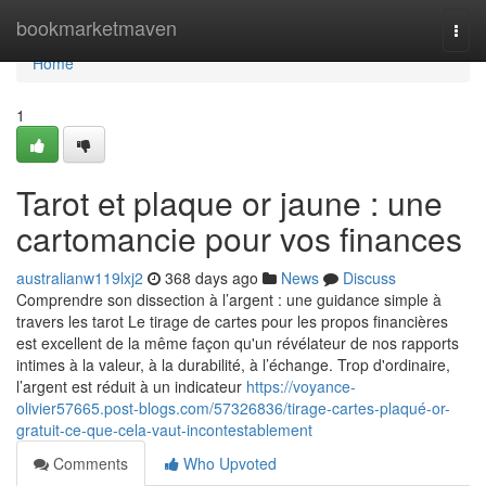
Home
bookmarketmaven
Togg
navi
Home
1
Tarot et plaque or jaune : une
cartomancie pour vos finances
australianw119lxj2
368 days ago
News
Discuss
Comprendre son dissection à l’argent : une guidance simple à
travers les tarot Le tirage de cartes pour les propos financières
est excellent de la même façon qu'un révélateur de nos rapports
intimes à la valeur, à la durabilité, à l’échange. Trop d'ordinaire,
l’argent est réduit à un indicateur
https://voyance-
olivier57665.post-blogs.com/57326836/tirage-cartes-plaqué-or-
gratuit-ce-que-cela-vaut-incontestablement
Comments
Who Upvoted