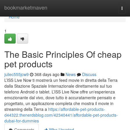
Home
bookmarketmaven
Togg
navi
Home
1
The Basic Principles Of cheap
pet products
juliec555jcw9
368 days ago
News
Discuss
L’ISS Live Now ti mostrerà un feed movie in diretta della Terra
dalla Stazione Spaziale Internazionale direttamente sul tuo
telefono Android o tablet. L’ISS Live Now offre un'esperienza
emozionante dal vivo, dove tutto è accuratamente pensato e
progettato, un applicazione completa che mostra il movie in
streaming della Terra a
https://affordable-pet-products-
d44322.thenerdsblog.com/42340441/affordable-pet-products-
dubai-for-dummies
Comments
Who Upvoted