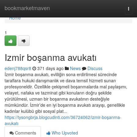
Home
bookmarketmaven
Togg
navi
Home
1
Izmir boşanma avukatı
edenj788qsr8
371 days ago
News
Discuss
İzmir boşanma avukatı, evliliğin sona erdirilmesi sürecinde
taraflara hukuki danışmanlık ve dava temsil hizmeti sunan
profesyoneldir. Özellikle çekişmeli boşanmalarda mal paylaşımı,
velayet, nafaka ve tazminat gibi konuların doğru şekilde
yürütülmesi, uzman bir boşanma avukatının desteğiyle
mümkündür. İzmir’de en iyi boşanma avukatı arayışı, genellikle
kadınlar kulübü gibi sosyal plat...
https://tysongbrja.blogcudinti.com/36724062/izmir-boşanma-
avukatı
Comments
Who Upvoted