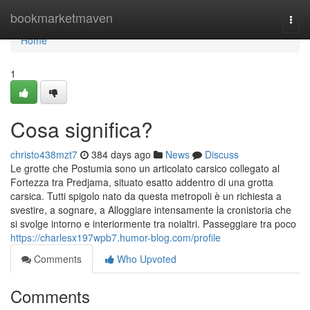
Home
bookmarketmaven
Togg
navi
Home
1
Cosa significa?
christo438mzt7
384 days ago
News
Discuss
Le grotte che Postumia sono un articolato carsico collegato al
Fortezza tra Predjama, situato esatto addentro di una grotta
carsica. Tutti spigolo nato da questa metropoli è un richiesta a
svestire, a sognare, a Alloggiare intensamente la cronistoria che
si svolge intorno e interiormente tra noialtri. Passeggiare tra poco
https://charlesx197wpb7.humor-blog.com/profile
Comments
Who Upvoted
Comments