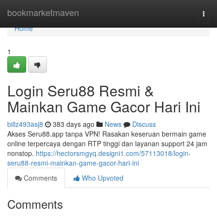
Home
bookmarketmaven
Togg
navi
Home
1
Login Seru88 Resmi &
Mainkan Game Gacor Hari Ini
billz493asj8
383 days ago
News
Discuss
Akses Seru88.app tanpa VPN! Rasakan keseruan bermain game
online terpercaya dengan RTP tinggi dan layanan support 24 jam
nonstop.
https://hectorsmgyq.designi1.com/57113018/login-
seru88-resmi-mainkan-game-gacor-hari-ini
Comments
Who Upvoted
Comments