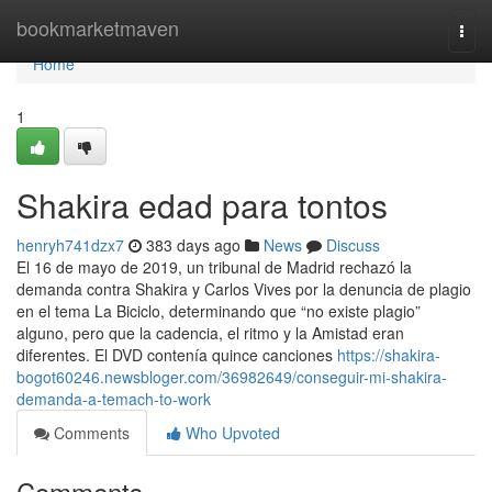
Home
bookmarketmaven
Togg
navi
Home
1
Shakira edad para tontos
henryh741dzx7
383 days ago
News
Discuss
El 16 de mayo de 2019, un tribunal de Madrid rechazó la
demanda contra Shakira y Carlos Vives por la denuncia de plagio
en el tema La Biciclo, determinando que “no existe plagio”
alguno, pero que la cadencia, el ritmo y la Amistad eran
diferentes. El DVD contenía quince canciones
https://shakira-
bogot60246.newsbloger.com/36982649/conseguir-mi-shakira-
demanda-a-temach-to-work
Comments
Who Upvoted
Comments