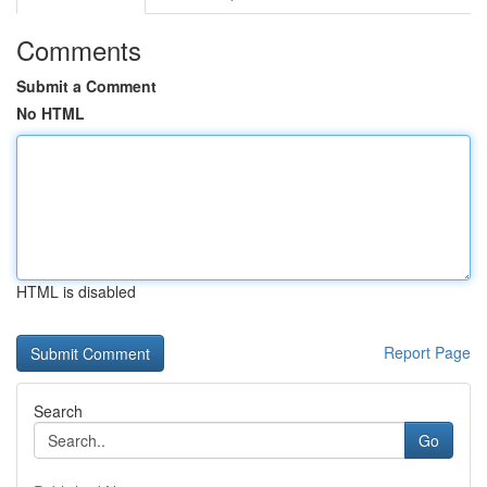
Comments
Submit a Comment
No HTML
HTML is disabled
Report Page
Search
Go