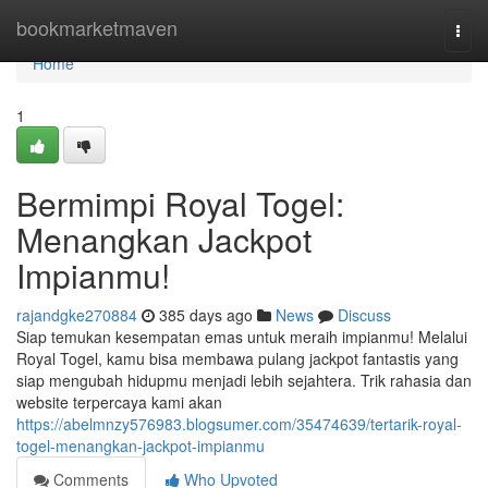
Home
bookmarketmaven
Togg
navi
Home
1
Bermimpi Royal Togel:
Menangkan Jackpot
Impianmu!
rajandgke270884
385 days ago
News
Discuss
Siap temukan kesempatan emas untuk meraih impianmu! Melalui
Royal Togel, kamu bisa membawa pulang jackpot fantastis yang
siap mengubah hidupmu menjadi lebih sejahtera. Trik rahasia dan
website terpercaya kami akan
https://abelmnzy576983.blogsumer.com/35474639/tertarik-royal-
togel-menangkan-jackpot-impianmu
Comments
Who Upvoted