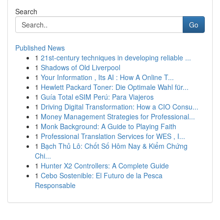
Search
Go
Published News
1
21st-century techniques in developing reliable ...
1
Shadows of Old Liverpool
1
Your Information , Its AI : How A Online T...
1
Hewlett Packard Toner: Die Optimale Wahl für...
1
Guía Total eSIM Perú: Para Viajeros
1
Driving Digital Transformation: How a CIO Consu...
1
Money Management Strategies for Professional...
1
Monk Background: A Guide to Playing Faith
1
Professional Translation Services for WES , I...
1
Bạch Thủ Lô: Chốt Số Hôm Nay & Kiểm Chứng
Chi...
1
Hunter X2 Controllers: A Complete Guide
1
Cebo Sostenible: El Futuro de la Pesca
Responsable