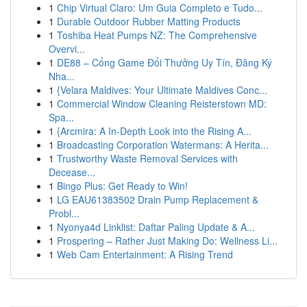
1
Chip Virtual Claro: Um Guia Completo e Tudo...
1
Durable Outdoor Rubber Matting Products
1
Toshiba Heat Pumps NZ: The Comprehensive
Overvi...
1
DE88 – Cổng Game Đổi Thưởng Uy Tín, Đăng Ký
Nha...
1
{Velara Maldives: Your Ultimate Maldives Conc...
1
Commercial Window Cleaning Reisterstown MD:
Spa...
1
{Arcmira: A In-Depth Look into the Rising A...
1
Broadcasting Corporation Watermans: A Herita...
1
Trustworthy Waste Removal Services with
Decease...
1
Bingo Plus: Get Ready to Win!
1
LG EAU61383502 Drain Pump Replacement &
Probl...
1
Nyonya4d Linklist: Daftar Paling Update & A...
1
Prospering – Rather Just Making Do: Wellness Li...
1
Web Cam Entertainment: A Rising Trend