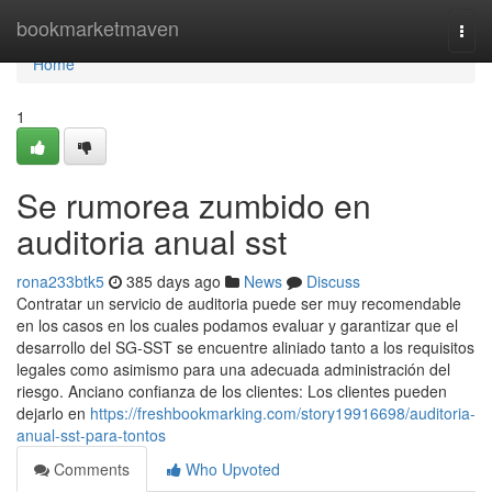
Home
bookmarketmaven
Togg
navi
Home
1
Se rumorea zumbido en
auditoria anual sst
rona233btk5
385 days ago
News
Discuss
Contratar un servicio de auditoria puede ser muy recomendable
en los casos en los cuales podamos evaluar y garantizar que el
desarrollo del SG-SST se encuentre aliniado tanto a los requisitos
legales como asimismo para una adecuada administración del
riesgo. Anciano confianza de los clientes: Los clientes pueden
dejarlo en
https://freshbookmarking.com/story19916698/auditoria-
anual-sst-para-tontos
Comments
Who Upvoted