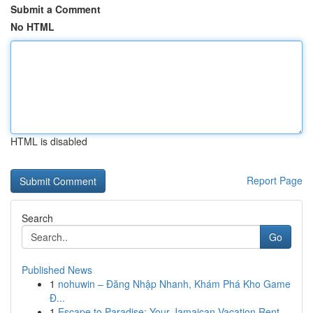
Submit a Comment
No HTML
HTML is disabled
Report Page
Search
Go
Published News
1
nohuwin – Đăng Nhập Nhanh, Khám Phá Kho Game
Đ...
1
Escape to Paradise: Your Jamaican Vacation Rent...