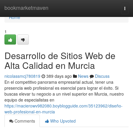
Home
bookmarketmaven
Togg
navi
Home
1
Desarrollo de Sitios Web de
Alta Calidad en Murcia
nicolassmcj780819
389 days ago
News
Discuss
En el competitivo panorama empresarial actual, tener una
presencia web profesional es esencial para lograr el éxito. Si
buscas elevar tu negocio a un nivel superior en Murcia, nuestro
equipo de especialistas en
https://macierowv982080.boyblogguide.com/35123962/diseño-
web-profesional-en-murcia
Comments
Who Upvoted