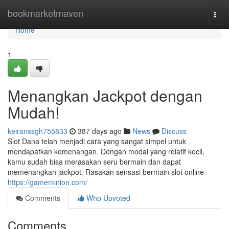
Home
bookmarketmaven
Togg
navi
Home
1
Menangkan Jackpot dengan
Mudah!
keiranssgh755833
387 days ago
News
Discuss
Slot Dana telah menjadi cara yang sangat simpel untuk
mendapatkan kemenangan. Dengan modal yang relatif kecil,
kamu sudah bisa merasakan seru bermain dan dapat
memenangkan jackpot. Rasakan sensasi bermain slot online
https://gameminion.com/
Comments
Who Upvoted
Comments