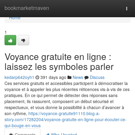
Home
bookmarketmaven
Togg
navi
Home
1
Voyance gratuite en ligne :
laissez les symboles parler
kedarp642oyh1
391 days ago
News
Discuss
Ces services gratuits et accessibles participent à démocratiser la
voyance et à appeler les plus récentes réticences vis-à-vis de ces
pratiques. En ce qui permet de détecter des réponses sans
placement, ils rassurent, composent un début sécurisé et
respectueux, et vous donne la possibilité à chacun d’avancer à
son rythme,
https://voyance-gratuite91110.blog-a-
story.com/17282204/voyance-gratuite-en-ligne-pour-écouter-ce-
qui-bouge-en-vous
Comments
Who Upvoted