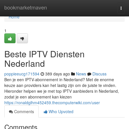
Home
bookmarketmaven
Togg
navi
Home
1
Beste IPTV Diensten
Nederland
poppieeucg171594
389 days ago
News
Discuss
Ben je een IPTV-abonnement in Nederland? Met de enorme
keuze aan providers kan het lastig zijn om de juiste te vinden.
Hieronder helpen we je met top IPTV aanbieders in Nederland,
zodat je een abonnement kan kiezen
https://ronaldglhm452459.thecomputerwiki.com/user
Comments
Who Upvoted
Comments