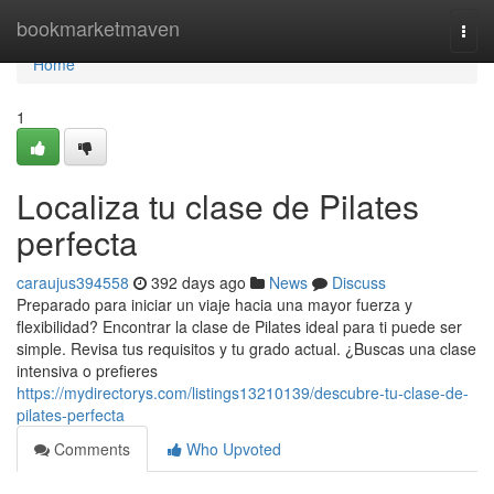
Home
bookmarketmaven
Togg
navi
Home
1
Localiza tu clase de Pilates
perfecta
caraujus394558
392 days ago
News
Discuss
Preparado para iniciar un viaje hacia una mayor fuerza y
flexibilidad? Encontrar la clase de Pilates ideal para ti puede ser
simple. Revisa tus requisitos y tu grado actual. ¿Buscas una clase
intensiva o prefieres
https://mydirectorys.com/listings13210139/descubre-tu-clase-de-
pilates-perfecta
Comments
Who Upvoted