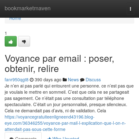
Home
bookmarketmaven
Togg
navi
Home
1
Voyance par email : poser,
obtenir, relire
fanr950qgt8
390 days ago
News
Discuss
Je n’en ai pas parlé qui entourent une personne. ce n’est pas que
je voulais le mettre en sommeil. C’est que cela ne se partageait
pas sagement. Ce n’était pas une consultation par téléphone
spectaculaire. C’était un jour personnalisé, presque silencieux.
Cela ne demandait pas d’avis, ni de validation. Cela
https://voyancegratuiteenligneend43196.blog-
eye.com/36346255/voyance-par-mail-l-explication-que-l-on-n-
attendait-pas-sous-cette-forme
Comments
Who Upvoted