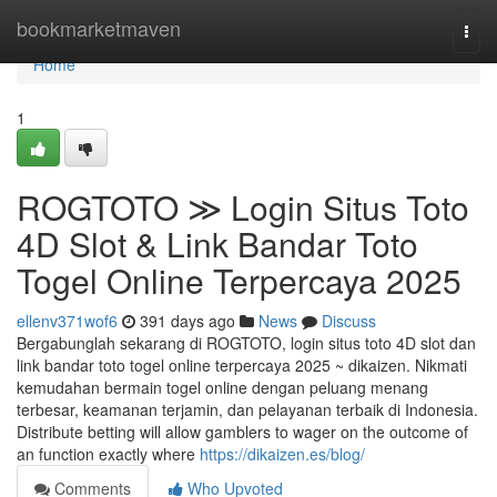
Home
bookmarketmaven
Togg
navi
Home
1
ROGTOTO ≫ Login Situs Toto
4D Slot & Link Bandar Toto
Togel Online Terpercaya 2025
ellenv371wof6
391 days ago
News
Discuss
Bergabunglah sekarang di ROGTOTO, login situs toto 4D slot dan
link bandar toto togel online terpercaya 2025 ~ dikaizen. Nikmati
kemudahan bermain togel online dengan peluang menang
terbesar, keamanan terjamin, dan pelayanan terbaik di Indonesia.
Distribute betting will allow gamblers to wager on the outcome of
an function exactly where
https://dikaizen.es/blog/
Comments
Who Upvoted