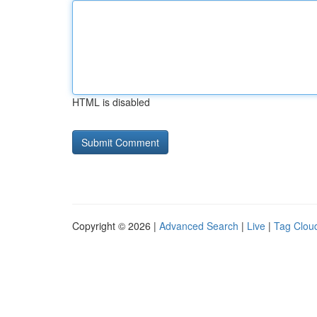
HTML is disabled
Copyright © 2026 |
Advanced Search
|
Live
|
Tag Clou