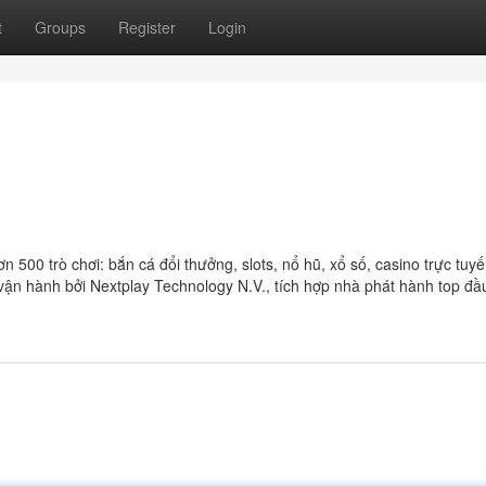
t
Groups
Register
Login
n 500 trò chơi: bắn cá đổi thưởng, slots, nổ hũ, xổ số, casino trực tuyế
ận hành bởi Nextplay Technology N.V., tích hợp nhà phát hành top đầ