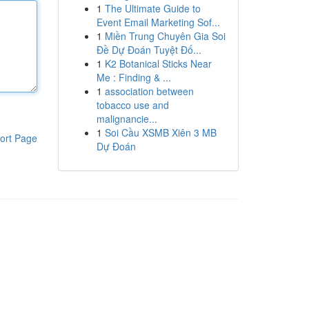
1
The Ultimate Guide to
Event Email Marketing Sof...
1
Miền Trung Chuyên Gia Soi
Đề Dự Đoán Tuyệt Đố...
1
K2 Botanical Sticks Near
Me : Finding & ...
1
association between
tobacco use and
malignancie...
1
Soi Cầu XSMB Xiên 3 MB
ort Page
Dự Đoán