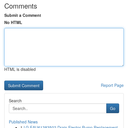
Comments
Submit a Comment
No HTML
HTML is disabled
Report Page
Search
Go
Published News
1
LG EAU61383502 Drain Ejector Pump Replacement