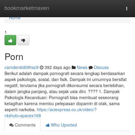
Home
bookmarketmaven
Togg
navi
Home
1
Porn
camden6d09hsc9
392 days ago
News
Discuss
Berikut adalah dampak pornografi secara lengkap berdasarkan
aspek psikologis, sosial, dan fisik. Dampak ini umumnya bersifat
negatif, terutama jika pornografi dikonsumsi secara berlebihan,
dalam jangka panjang, atau sejak usia dini. ???? 1. Dampak
Psikologis Kecanduan: Pornografi bisa membuat seseorang
ketagihan karena memicu pelepasan dopamin di otak, sama
seperti narkoba.
https://aciexpress.co.uk/video/?
r4shub=spacex168
Comments
Who Upvoted