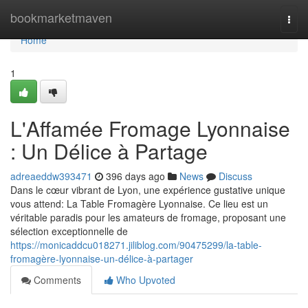
Home
bookmarketmaven
Togg
navi
Home
1
L'Affamée Fromage Lyonnaise
: Un Délice à Partage
adreaeddw393471
396 days ago
News
Discuss
Dans le cœur vibrant de Lyon, une expérience gustative unique
vous attend: La Table Fromagère Lyonnaise. Ce lieu est un
véritable paradis pour les amateurs de fromage, proposant une
sélection exceptionnelle de
https://monicaddcu018271.jiliblog.com/90475299/la-table-
fromagère-lyonnaise-un-délice-à-partager
Comments
Who Upvoted