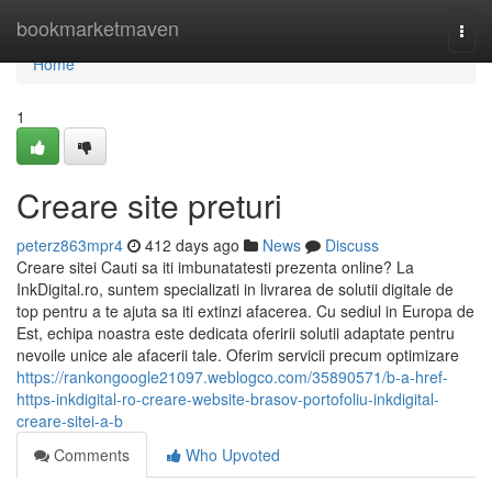
Home
bookmarketmaven
Togg
navi
Home
1
Creare site preturi
peterz863mpr4
412 days ago
News
Discuss
Creare sitei Cauti sa iti imbunatatesti prezenta online? La
InkDigital.ro, suntem specializati in livrarea de solutii digitale de
top pentru a te ajuta sa iti extinzi afacerea. Cu sediul in Europa de
Est, echipa noastra este dedicata oferirii solutii adaptate pentru
nevoile unice ale afacerii tale. Oferim servicii precum optimizare
https://rankongoogle21097.weblogco.com/35890571/b-a-href-
https-inkdigital-ro-creare-website-brasov-portofoliu-inkdigital-
creare-sitei-a-b
Comments
Who Upvoted