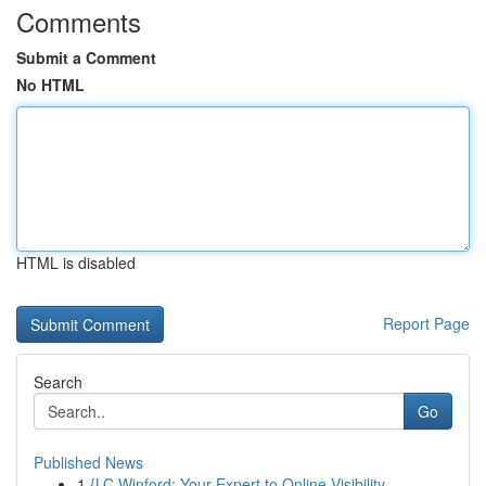
Comments
Submit a Comment
No HTML
HTML is disabled
Report Page
Search
Go
Published News
1
{LC Winford: Your Expert to Online Visibility...