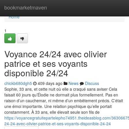
Home
bookmarketmaven
Home
1
Voyance 24/24 avec olivier
patrice et ses voyants
disponible 24/24
chickb680dgh5
409 days ago
News
Discuss
Sophie, 33 ans, et cette nuit où elle a craqué sans aviser Cela
faisait 60 jours qu’Élodie ne dormait plus formellement. Pas en
raison d’un cauchemar, ni même d’un embêtement précis. C’était
une émoi importante. Une relation psychique qu’elle portait
constamment. À 33 ans, elle élevait seule son fils de
https://voyancegratuitepartelepho74951.theideasblog.com/3630667
24-24-avec-olivier-patrice-et-ses-voyants-disponible-24-24