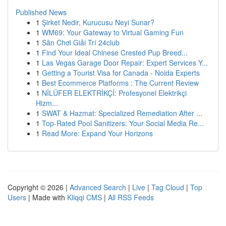
Published News
1
Şirket Nedir, Kurucusu Neyi Sunar?
1
WM69: Your Gateway to Virtual Gaming Fun
1
Sân Chơi Giải Trí 24club
1
Find Your Ideal Chinese Crested Pup Breed...
1
Las Vegas Garage Door Repair: Expert Services Y...
1
Getting a Tourist Visa for Canada - Noida Experts
1
Best Ecommerce Platforms : The Current Review
1
NİLÜFER ELEKTRİKÇİ: Profesyonel Elektrikçi
Hizm...
1
SWAT & Hazmat: Specialized Remediation After ...
1
Top-Rated Pool Sanitizers: Your Social Media Re...
1
Read More: Expand Your Horizons
Copyright © 2026 |
Advanced Search
|
Live
|
Tag Cloud
|
Top
Users
| Made with
Kliqqi CMS
|
All RSS Feeds