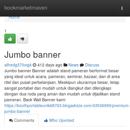
Home
bookmarketmaven
Togg
navi
Home
1
Jumbo banner
alfredg370vqj4
412 days ago
News
Discuss
Jumbo banner Banner adalah stand pameran berformat besar
yang ideal untuk acara, pameran, seminar, bazaar, dan di area
ritel dan pusat perbelanjaan. Meskipun ukurannya besar, tetap
sangat portabel dan mudah untuk diangkut dan dilengkapi
dengan dua roda yang aman dan mudah untuk dijadikan stand
pameran. Back Wall Banner kami
https://boothportableunik68763.blogadvize.com/43536959/premium-
jumbo-banner
Comments
Who Upvoted