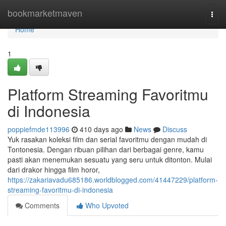
Home
bookmarketmaven
Togg
navi
Home
1
Platform Streaming Favoritmu
di Indonesia
poppiefmde113996
410 days ago
News
Discuss
Yuk rasakan koleksi film dan serial favoritmu dengan mudah di
Tontonesia. Dengan ribuan pilihan dari berbagai genre, kamu
pasti akan menemukan sesuatu yang seru untuk ditonton. Mulai
dari drakor hingga film horor,
https://zakariavadu685186.worldblogged.com/41447229/platform-
streaming-favoritmu-di-indonesia
Comments
Who Upvoted