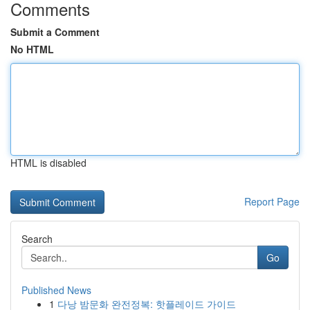
Comments
Submit a Comment
No HTML
HTML is disabled
Report Page
Search
Go
Published News
1
다낭 밤문화 완전정복: 핫플레이드 가이드