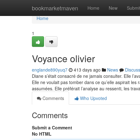
Home
bookmarketmaven
Home
New
Submi
Home
1
Voyance olivier
englande890yuq7
413 days ago
News
Discus
Diane s’était consacré de ne jamais consulter. Elle l’a
Elle ne voulait pas tomber dans ce qu’elle aspirait les 
assumées. Elle préférait l’analyse au ressenti, les trav
Comments
Who Upvoted
Comments
Submit a Comment
No HTML