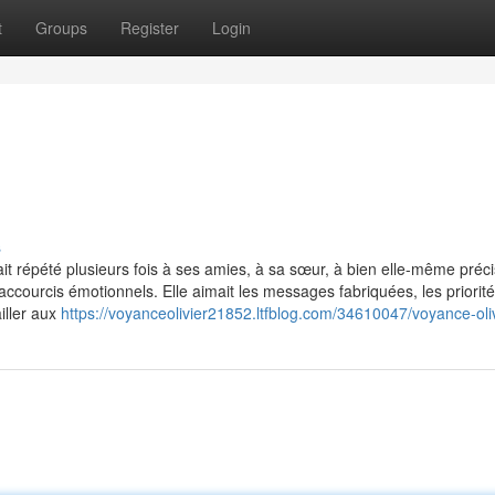
t
Groups
Register
Login
s
vait répété plusieurs fois à ses amies, à sa sœur, à bien elle-même préc
raccourcis émotionnels. Elle aimait les messages fabriquées, les priorit
ailler aux
https://voyanceolivier21852.ltfblog.com/34610047/voyance-oli