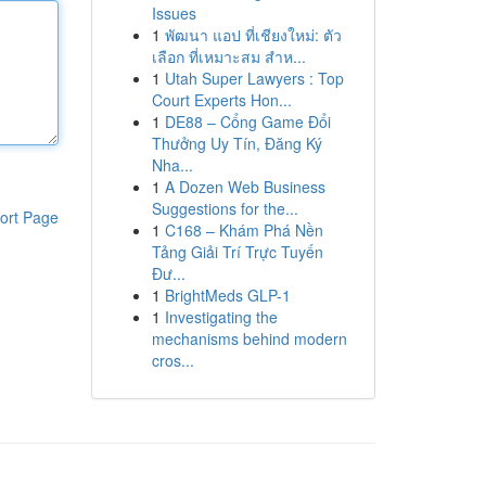
Issues
1
พัฒนา แอป ที่เชียงใหม่: ตัว
เลือก ที่เหมาะสม สำห...
1
Utah Super Lawyers : Top
Court Experts Hon...
1
DE88 – Cổng Game Đổi
Thưởng Uy Tín, Đăng Ký
Nha...
1
A Dozen Web Business
Suggestions for the...
ort Page
1
C168 – Khám Phá Nền
Tảng Giải Trí Trực Tuyến
Đư...
1
BrightMeds GLP-1
1
Investigating the
mechanisms behind modern
cros...