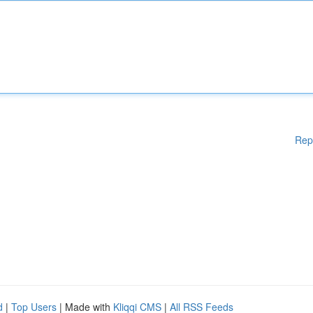
Rep
d
|
Top Users
| Made with
Kliqqi CMS
|
All RSS Feeds