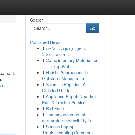
Search
Go
Published News
1
פִּי יוֹסֵר הַתּוֹרָה : גילויים
מרגשים בעול...
1
Complimentary Material for
: The Top Web...
1
Holistic Approaches to
isément.
Gallstone Management
és
1
Scientific Peptides: A
vier
Detailed Guide
1
Appliance Repair Near Me:
Fast & Trusted Service
1
Rail Food
1
The advancement of
corporate responsibility in ...
1
Service Laptop:
Troubleshooting Common