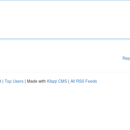
Rep
d
|
Top Users
| Made with
Kliqqi CMS
|
All RSS Feeds