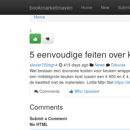
Home
bookmarketmaven
Home
New
Submi
Home
1
5 eenvoudige feiten over
alexisr752egn4
415 days ago
News
Discuss
Wat bestaan een doorsnee kosten voor keuken wrappen
een middelgrote keuken kost tussen een € 800 en € 4.
de kwaliteit met de materialen. Lottie Mijn titel
https://
Comments
Who Upvoted
Comments
Submit a Comment
No HTML