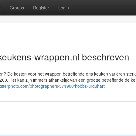
t
Groups
Register
Login
 keukens-wrappen.nl beschreven
? De kosten voor het wrappen betreffende ons keuken variëren sterk
200. Het kan zijn immers afhankelijk van een grootte betreffende de k
skitterphoto.com/photographers/571900/hobbs-urquhart