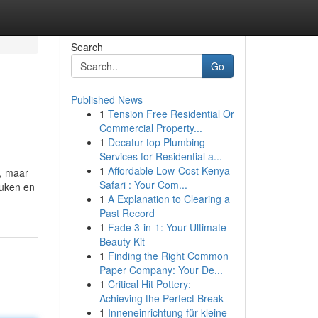
Search
Go
Published News
1
Tension Free Residential Or
Commercial Property...
1
Decatur top Plumbing
Services for Residential a...
1
Affordable Low-Cost Kenya
, maar
Safari : Your Com...
euken en
1
A Explanation to Clearing a
Past Record
1
Fade 3-in-1: Your Ultimate
Beauty Kit
1
Finding the Right Common
Paper Company: Your De...
1
Critical Hit Pottery:
Achieving the Perfect Break
1
Inneneinrichtung für kleine