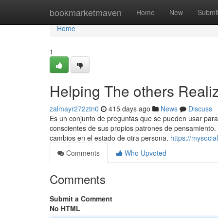
Home
bookmarketmaven
Home
New
Submi
Home
1
Helping The others Reali
zalmayr272ztn0
415 days ago
News
Discuss
Es un conjunto de preguntas que se pueden usar para a
conscientes de sus propios patrones de pensamiento. L
cambios en el estado de otra persona.
https://mysoci
Comments
Who Upvoted
Comments
Submit a Comment
No HTML