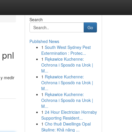
Search
Go
Published News
1
South West Sydney Pest
 pnl
Extermination : Protec...
1
Rękawice Kuchenne:
Ochrona i Sposób na Urok |
M...
1
Rękawice Kuchenne:
 y medir
Ochrona i Sposób na Urok |
M...
1
Rękawice Kuchenne:
Ochrona i Sposób na Urok |
M...
1
24 Hour Electrician Hornsby
Supporting Resident...
1
Cho thuê Dwellings Opal
Skyline: Khả năng ...