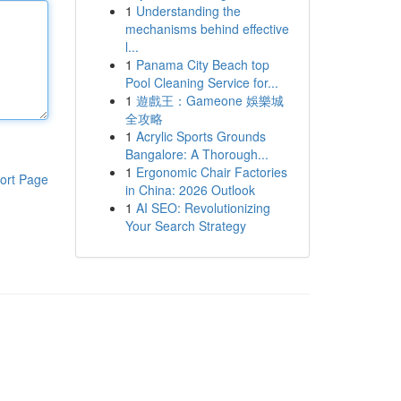
1
Understanding the
mechanisms behind effective
l...
1
Panama City Beach top
Pool Cleaning Service for...
1
遊戲王：Gameone 娛樂城
全攻略
1
Acrylic Sports Grounds
Bangalore: A Thorough...
1
Ergonomic Chair Factories
ort Page
in China: 2026 Outlook
1
AI SEO: Revolutionizing
Your Search Strategy