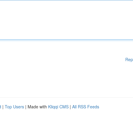
Rep
d
|
Top Users
| Made with
Kliqqi CMS
|
All RSS Feeds