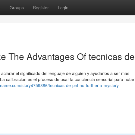
t
Groups
Register
Login
ze The Advantages Of tecnicas de
clarar el significado del lenguaje de alguien y ayudarlos a ser más
a calibración es el proceso de usar la conciencia sensorial para notar
alname.com/story4759386/tecnicas-de-pnl-no-further-a-mystery