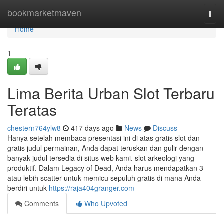
Home
bookmarketmaven
Togg
navi
Home
1
Lima Berita Urban Slot Terbaru
Teratas
chestern764ylw8
417 days ago
News
Discuss
Hanya setelah membaca presentasi ini di atas gratis slot dan
gratis judul permainan, Anda dapat teruskan dan gulir dengan
banyak judul tersedia di situs web kami. slot arkeologi yang
produktif. Dalam Legacy of Dead, Anda harus mendapatkan 3
atau lebih scatter untuk memicu sepuluh gratis di mana Anda
berdiri untuk
https://raja404granger.com
Comments
Who Upvoted