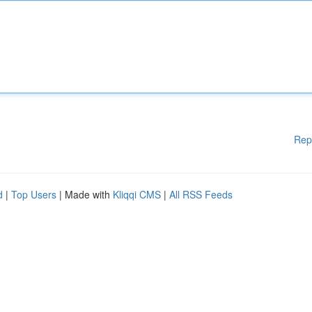
Rep
d
|
Top Users
| Made with
Kliqqi CMS
|
All RSS Feeds