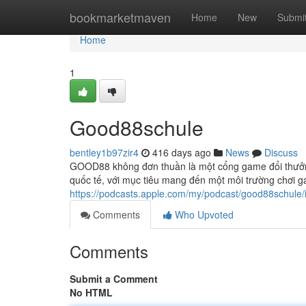
Home
bookmarketmaven
Home
New
Submi
Home
1
Good88schule
bentley1b97zir4
416 days ago
News
Discuss
GOOD88 không đơn thuần là một cổng game đổi thưởng, 
quốc tế, với mục tiêu mang đến một môi trường chơi 
https://podcasts.apple.com/my/podcast/good88schu
Comments
Who Upvoted
Comments
Submit a Comment
No HTML