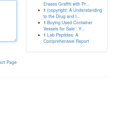
Erases Graffiti with Pr...
1
{copyright: A Understanding
to the Drug and I...
1
Buying Used Container
Vessels for Sale : Y...
1
Lab Peptides: A
Comprehensive Report
ort Page