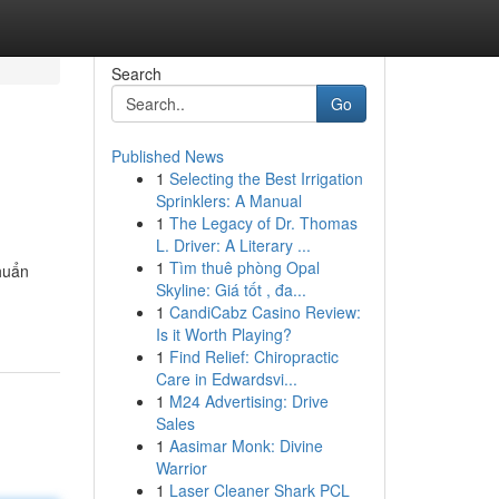
Search
Go
Published News
1
Selecting the Best Irrigation
Sprinklers: A Manual
1
The Legacy of Dr. Thomas
L. Driver: A Literary ...
1
Tìm thuê phòng Opal
huẩn
Skyline: Giá tốt , đa...
1
CandiCabz Casino Review:
Is it Worth Playing?
1
Find Relief: Chiropractic
Care in Edwardsvi...
1
M24 Advertising: Drive
Sales
1
Aasimar Monk: Divine
Warrior
1
Laser Cleaner Shark PCL