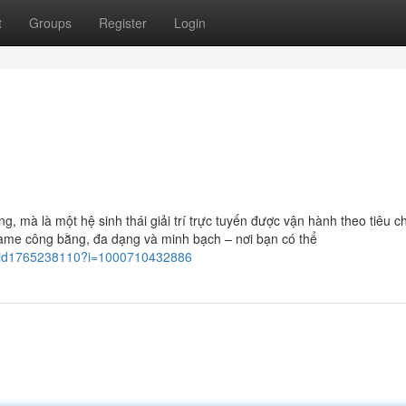
t
Groups
Register
Login
mà là một hệ sinh thái giải trí trực tuyến được vận hành theo tiêu c
game công bằng, đa dạng và minh bạch – nơi bạn có thể
le/id1765238110?i=1000710432886