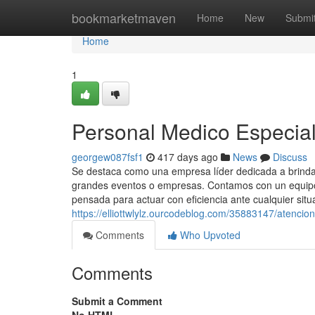
Home
bookmarketmaven
Home
New
Submi
Home
1
Personal Medico Especia
georgew087fsf1
417 days ago
News
Discuss
Se destaca como una empresa líder dedicada a brindar
grandes eventos o empresas. Contamos con un equipo 
pensada para actuar con eficiencia ante cualquier situ
https://elliottwlylz.ourcodeblog.com/35883147/atencio
Comments
Who Upvoted
Comments
Submit a Comment