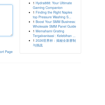
1
Hydra888: Your Ultimate
Gaming Companion
1
Finding the Right Naples
top Pressure Washing S...
1
Boost Your SMM Business:
Wholesale SMM Panel Guide
1
Memahami Grating
Tergalvanisasi : Kelebihan ...
1
2026世界杯：揭秘全新赛制
与挑战
ort Page