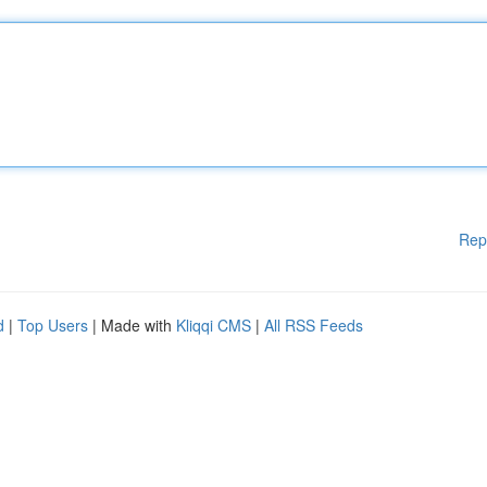
Rep
d
|
Top Users
| Made with
Kliqqi CMS
|
All RSS Feeds