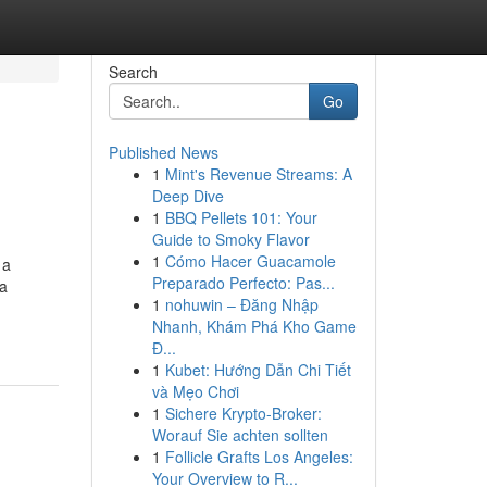
Search
Go
Published News
1
Mint's Revenue Streams: A
Deep Dive
1
BBQ Pellets 101: Your
Guide to Smoky Flavor
1
Cómo Hacer Guacamole
 a
Preparado Perfecto: Pas...
ca
1
nohuwin – Đăng Nhập
Nhanh, Khám Phá Kho Game
Đ...
1
Kubet: Hướng Dẫn Chi Tiết
và Mẹo Chơi
1
Sichere Krypto-Broker:
Worauf Sie achten sollten
1
Follicle Grafts Los Angeles:
Your Overview to R...