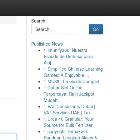
Search
Go
Published News
1
Imunify360: Nuestra
Escudo de Defensa para
Aloj...
1
Simplified Chinese Learning
Games: A Enjoyable ...
1
MU88 : Le Guide Complet
1
Daftar Slot Online
Terpercaya: Raih Jackpot
Mudah!
1
VAT Consultants Dubai |
VAT Services UAE | Tax ...
1
Urea 46 Granular: Your
Source for Bulk Fertilizer
1
copyright Ternakwin:
Panduan Lengkap Akses &