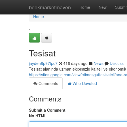
Home
bookmarketmaven
Home
New
Submi
Home
1
Tesisat
jayden8p97fpc7
416 days ago
News
Discuss
Tesisat alanında uzman ekibimizle kaliteli ve ekonomik 
https://sites.google.com/view/etimesguttesisatcii/ana-s
Comments
Who Upvoted
Comments
Submit a Comment
No HTML