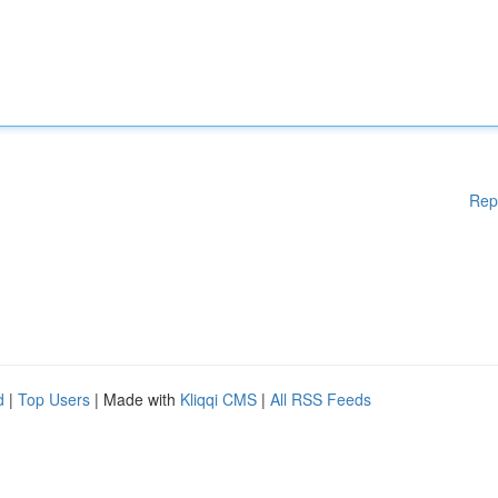
Rep
d
|
Top Users
| Made with
Kliqqi CMS
|
All RSS Feeds