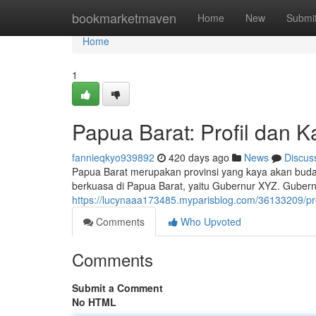
Home
bookmarketmaven
Home
New
Submi
Home
1
Papua Barat: Profil dan 
fannieqkyo939892
420 days ago
News
Discus
Papua Barat merupakan provinsi yang kaya akan buday
berkuasa di Papua Barat, yaitu Gubernur XYZ. Gubernu
https://lucynaaa173485.myparisblog.com/36133209/pr
Comments
Who Upvoted
Comments
Submit a Comment
No HTML