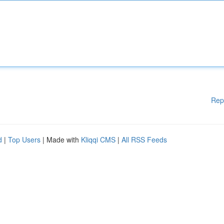
Rep
d
|
Top Users
| Made with
Kliqqi CMS
|
All RSS Feeds