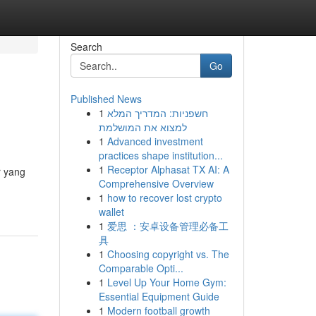
Search
Go
Published News
1
חשפניות: המדריך המלא
למצוא את המושלמת
1
Advanced investment
practices shape institution...
1
Receptor Alphasat TX AI: A
r yang
Comprehensive Overview
1
how to recover lost crypto
wallet
1
爱思 ：安卓设备管理必备工
具
1
Choosing copyright vs. The
Comparable Opti...
1
Level Up Your Home Gym:
Essential Equipment Guide
1
Modern football growth