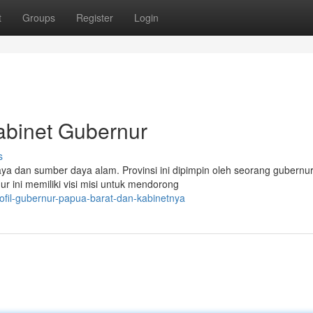
t
Groups
Register
Login
Kabinet Gubernur
s
a dan sumber daya alam. Provinsi ini dipimpin oleh seorang gubernu
r ini memiliki visi misi untuk mendorong
ofil-gubernur-papua-barat-dan-kabinetnya