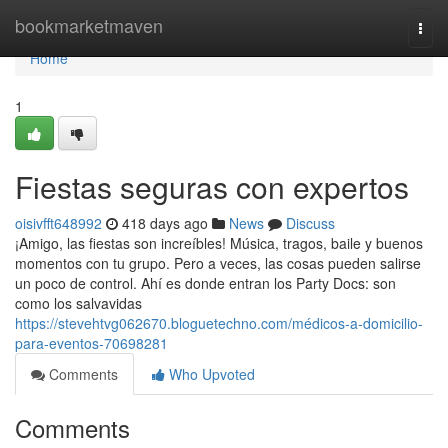
Home
bookmarketmaven
Togg
navi
Home
1
Fiestas seguras con expertos
oisivfft648992
418 days ago
News
Discuss
¡Amigo, las fiestas son increíbles! Música, tragos, baile y buenos
momentos con tu grupo. Pero a veces, las cosas pueden salirse
un poco de control. Ahí es donde entran los Party Docs: son
como los salvavidas
https://stevehtvg062670.bloguetechno.com/médicos-a-domicilio-
para-eventos-70698281
Comments
Who Upvoted
Comments