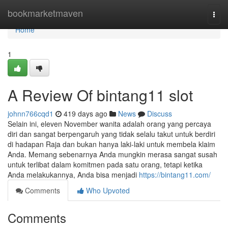
Home
bookmarketmaven
Togg
navi
Home
1
A Review Of bintang11 slot
johnn766cqd1
419 days ago
News
Discuss
Selain ini, eleven November wanita adalah orang yang percaya
diri dan sangat berpengaruh yang tidak selalu takut untuk berdiri
di hadapan Raja dan bukan hanya laki-laki untuk membela klaim
Anda. Memang sebenarnya Anda mungkin merasa sangat susah
untuk terlibat dalam komitmen pada satu orang, tetapi ketika
Anda melakukannya, Anda bisa menjadi
https://bintang11.com/
Comments
Who Upvoted
Comments