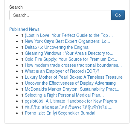
Search
Go
Published News
1
{Lost in Love: Your Perfect Guide to the Top ...
1
New York City's Best Expert Organizers: Lo...
1
Delta575: Uncovering the Enigma
1
Gleaming Windows : Your Area's Directory to...
1
Cold Fire Supply: Your Source for Premium Ext...
1
How modern trade crosses traditional boundaries...
1
What is an Employer of Record (EOR)?
1
Luxury Mother of Pearl Boxes: A Timeless Treasure
1
Uncover the Effectiveness of Display Advertising
1
McDonald's Market Drayton: Sustainability Pract...
1
Selecting a Right Personal Medical Plan...
1
pgslot689: A Ultimate Handbook for New Players
1
ฟันนี่วิน: สล็อตออนไลน์เว็บตรง ให้ลุ้นหัวใจไม่เ...
1
Porno İzle: En İyi Seçenekler Burada!