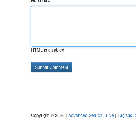
No HTML
HTML is disabled
Copyright © 2026 |
Advanced Search
|
Live
|
Tag Clou