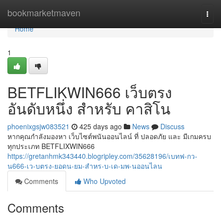
Home
bookmarketmaven
Togg
navi
Home
1
BETFLIKWIN666 เว็บตรง
อันดับหนึ่ง สำหรับ คาสิโน
phoenixgsjw083521
425 days ago
News
Discuss
หากคุณกำลังมองหา เว็บไซต์พนันออนไลน์ ที่ ปลอดภัย และ มีเกมครบ
ทุกประเภท BETFLIXWIN666
https://gretanhmk343440.blogripley.com/35628196/เบทฟ-กว-
น666-เว-บตรง-ยอดน-ยม-สำหร-บ-เด-มพ-นออนไลน
Comments
Who Upvoted
Comments