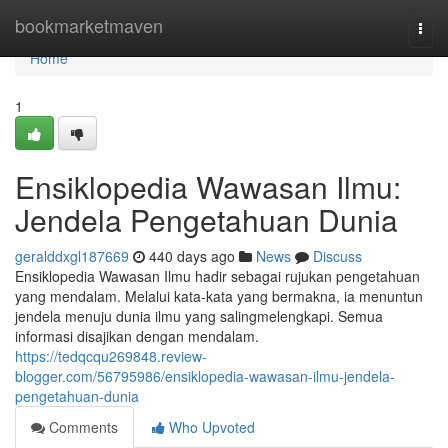
Home
bookmarketmaven
Togg
navi
Home
1
Ensiklopedia Wawasan Ilmu:
Jendela Pengetahuan Dunia
geralddxgl187669
440 days ago
News
Discuss
Ensiklopedia Wawasan Ilmu hadir sebagai rujukan pengetahuan
yang mendalam. Melalui kata-kata yang bermakna, ia menuntun
jendela menuju dunia ilmu yang salingmelengkapi. Semua
informasi disajikan dengan mendalam.
https://tedqcqu269848.review-
blogger.com/56795986/ensiklopedia-wawasan-ilmu-jendela-
pengetahuan-dunia
Comments
Who Upvoted