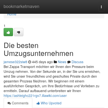
Home
bookmarketmaven
Togg
navi
Home
1
Die besten
Umzugsunternehmen
jamese322siw8
445 days ago
News
Discuss
Bei Zappa Transport möchten wir Ihnen den Pressure beim
Umzug nehmen. Von der Sekunde an, in der Sie uns erreichen,
wird Sie unser freundliches und geschultes Private durch den
gesamten Prozess fileühren. Wir beginnen mit einem
ausführlichen Gespräch, um Ihre Bedürfnisse und Vorlieben zu
ermitteln. Darauf aufbauend unterbreiten wir Ihnen
https://ashleighc221rgv7.illawiki.com/user
Comments
Who Upvoted