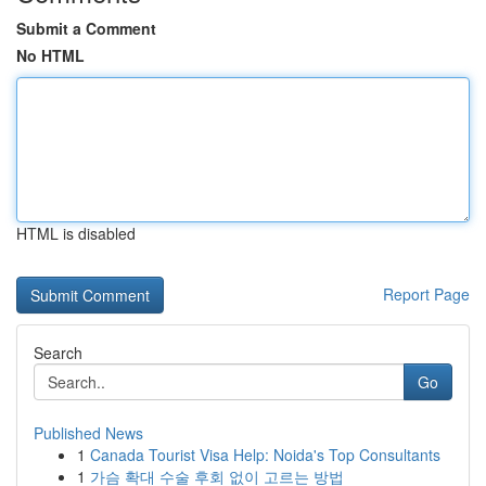
Submit a Comment
No HTML
HTML is disabled
Report Page
Search
Go
Published News
1
Canada Tourist Visa Help: Noida's Top Consultants
1
가슴 확대 수술 후회 없이 고르는 방법