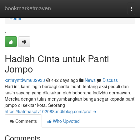
Home
bookmarketmaven
Togg
navi
Home
1
Hadiah Cinta untuk Panti
Jompo
kathryntdwm632933
442 days ago
News
Discuss
Hari ini, kami ingin berbagi cerita indah tentang aksi peduli dan
kasih sayang yang dilakukan oleh beberapa individu dermawan.
Mereka dengan tulus menyumbangkan bunga segar kepada panti
jompo di sekitar kota. Seorang
https://katrinasptv102088.mdkblog.com/profile
Comments
Who Upvoted
Comments