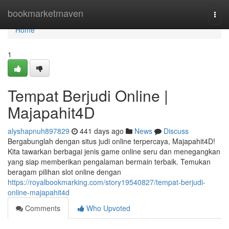
Home
bookmarketmaven
Togg
navi
Home
1
Tempat Berjudi Online |
Majapahit4D
alyshapnuh897829
441 days ago
News
Discuss
Bergabunglah dengan situs judi online terpercaya, Majapahit4D!
Kita tawarkan berbagai jenis game online seru dan menegangkan
yang siap memberikan pengalaman bermain terbaik. Temukan
beragam pilihan slot online dengan
https://royalbookmarking.com/story19540827/tempat-berjudi-
online-majapahit4d
Comments
Who Upvoted