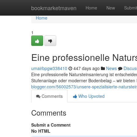
Home
bookmarketmaven
Home
New
Submi
Home
1
Eine professionelle Natur
umairbpgw338410
447 days ago
News
Discus
Eine professionelle Natursteinsanierung ist entscheiden
Stufenanlage oder moderner Bodenbelag – wir bieten 
blogger.com/56002573/unsere-spezialisierte-naturstei
Comments
Who Upvoted
Comments
Submit a Comment
No HTML