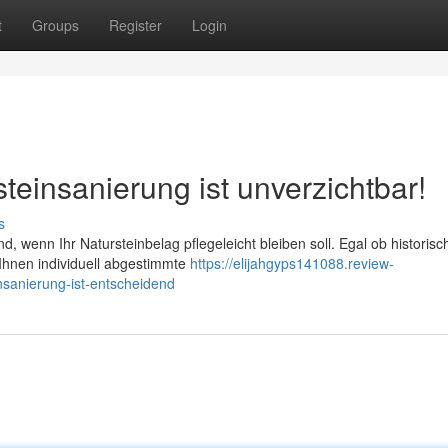
t
Groups
Register
Login
steinsanierung ist unverzichtbar!
s
d, wenn Ihr Natursteinbelag pflegeleicht bleiben soll. Egal ob historisc
Ihnen individuell abgestimmte
https://elijahgyps141088.review-
nsanierung-ist-entscheidend