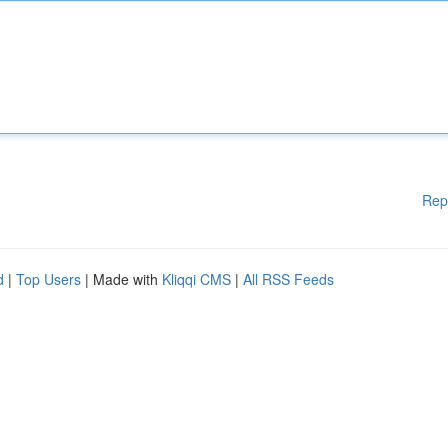
Rep
d
|
Top Users
| Made with
Kliqqi CMS
|
All RSS Feeds