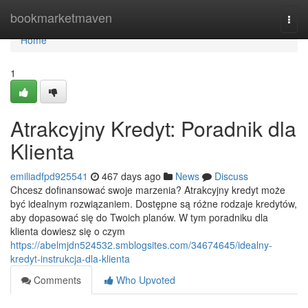
Home
bookmarketmaven
Togg
navi
Home
1
Atrakcyjny Kredyt: Poradnik dla
Klienta
emiliadfpd925541
467 days ago
News
Discuss
Chcesz dofinansować swoje marzenia? Atrakcyjny kredyt może
być idealnym rozwiązaniem. Dostępne są różne rodzaje kredytów,
aby dopasować się do Twoich planów. W tym poradniku dla
klienta dowiesz się o czym
https://abelmjdn524532.smblogsites.com/34674645/idealny-
kredyt-instrukcja-dla-klienta
Comments
Who Upvoted