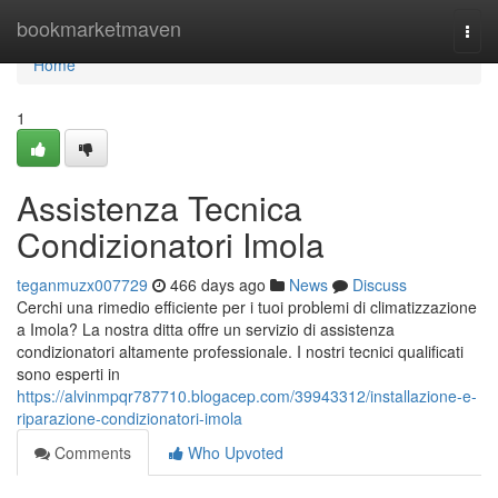
Home
bookmarketmaven
Togg
navi
Home
1
Assistenza Tecnica
Condizionatori Imola
teganmuzx007729
466 days ago
News
Discuss
Cerchi una rimedio efficiente per i tuoi problemi di climatizzazione
a Imola? La nostra ditta offre un servizio di assistenza
condizionatori altamente professionale. I nostri tecnici qualificati
sono esperti in
https://alvinmpqr787710.blogacep.com/39943312/installazione-e-
riparazione-condizionatori-imola
Comments
Who Upvoted