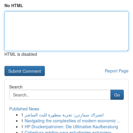
No HTML
HTML is disabled
Report Page
Search
Go
Published News
1
اشتراك سمارترز: تجربة متطورة للبث المباشر
1
Navigating the complexities of modern economic ...
1
HP Druckerpatronen: Die Ultimative Kaufberatung
1
Cobertura médico para estudiantes extranjero...