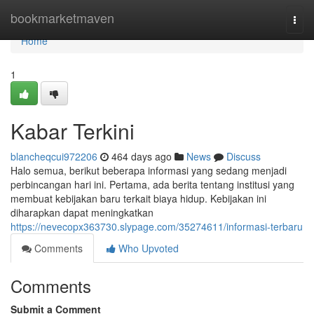
Home
bookmarketmaven
Togg
navi
Home
1
Kabar Terkini
blancheqcui972206
464 days ago
News
Discuss
Halo semua, berikut beberapa informasi yang sedang menjadi
perbincangan hari ini. Pertama, ada berita tentang institusi yang
membuat kebijakan baru terkait biaya hidup. Kebijakan ini
diharapkan dapat meningkatkan
https://nevecopx363730.slypage.com/35274611/informasi-terbaru
Comments
Who Upvoted
Comments
Submit a Comment