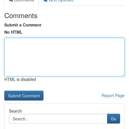
Comments
Submit a Comment
No HTML
HTML is disabled
Report Page
Search
Go