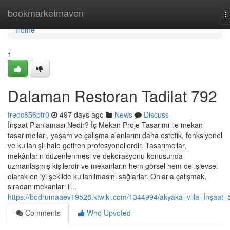
Home
bookmarketmaven
T
n
Home
1
Dalaman Restoran Tadilat 792
fredc856ptr0
497 days ago
News
Discuss
İnşaat Planlaması Nedir? İç Mekan Proje Tasarımı ile mekan
tasarımcıları, yaşam ve çalışma alanlarını daha estetik, fonksiyonel
ve kullanışlı hale getiren profesyonellerdir. Tasarımcılar,
mekânların düzenlenmesi ve dekorasyonu konusunda
uzmanlaşmış kişilerdir ve mekanların hem görsel hem de işlevsel
olarak en iyi şekilde kullanılmasını sağlarlar. Onlarla çalışmak,
sıradan mekanları il...
https://bodrumaaev19528.ktwiki.com/1344994/akyaka_villa_İnşaat_
Comments
Who Upvoted