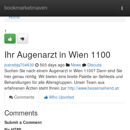
Home
bookmarketmaven
Togg
navi
Home
1
Ihr Augenarzt in Wien 1100
joanebjq704630
503 days ago
News
Discuss
Suchen Sie nach einem Augenarzt in Wien 1100? Dann sind Sie
hier genau richtig. Wir bieten eine breite Palette an Sehtests und
Behandlungen für alle Altersgruppen. Unser Team aus
erfahrenen Ärzten steht Ihnen zur
http://www.bessersehend.at/
Comments
Who Upvoted
Comments
Submit a Comment
No HTML