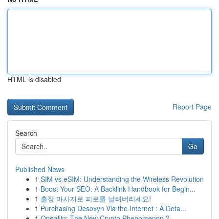
HTML is disabled
Report Page
Search
Go
Published News
1
SIM vs eSIM: Understanding the Wireless Revolution
1
Boost Your SEO: A Backlink Handbook for Begin...
1
출장 마사지로 피로를 날려버리세요!
1
Purchasing Desoxyn Via the Internet : A Deta...
1
Oneallin: The New Crypto Phenomenon ?