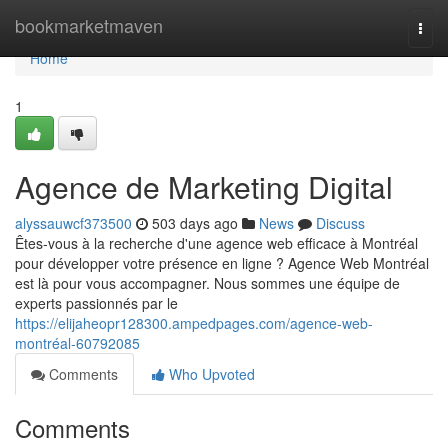
Home
bookmarketmaven
Togg
navi
Home
1
Agence de Marketing Digital
alyssauwcf373500
503 days ago
News
Discuss
Êtes-vous à la recherche d'une agence web efficace à Montréal
pour développer votre présence en ligne ? Agence Web Montréal
est là pour vous accompagner. Nous sommes une équipe de
experts passionnés par le
https://elijaheopr128300.ampedpages.com/agence-web-
montréal-60792085
Comments
Who Upvoted
Comments