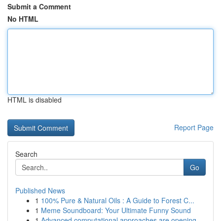
Submit a Comment
No HTML
HTML is disabled
Report Page
Search
Go
Published News
1
100% Pure & Natural Oils : A Guide to Forest C...
1
Meme Soundboard: Your Ultimate Funny Sound
1
Advanced computational approaches are opening