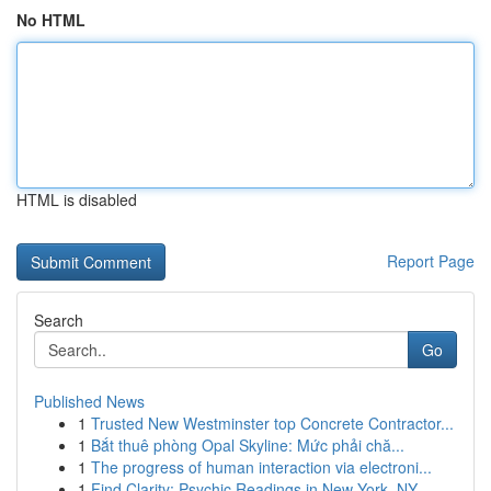
No HTML
HTML is disabled
Report Page
Search
Go
Published News
1
Trusted New Westminster top Concrete Contractor...
1
Bắt thuê phòng Opal Skyline: Mức phải chă...
1
The progress of human interaction via electroni...
1
Find Clarity: Psychic Readings in New York, NY